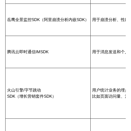
岳鹰全景监控SDK（阿里崩溃分析内嵌SDK）
用于崩溃分析、性能
腾讯云即时通信IMSDK
用于消息发送和个人
火山引擎/字节跳动
用户统计业务的埋点
SDK（增长营销套件SDK）
比如页面访问量、活