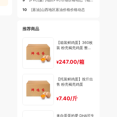
10
[蒽油]山西地区蒽油价格价格动态
推荐商品
【箱装鲜鸡蛋】360枚
装 粉壳褐壳鸡蛋 整箱
出售 30斤-47斤装
247.00/箱
¥
【托装鲜鸡蛋】按斤出
售 粉壳褐壳鸡蛋
7.40/斤
¥
来自蛋蛋的爱 DHA可生