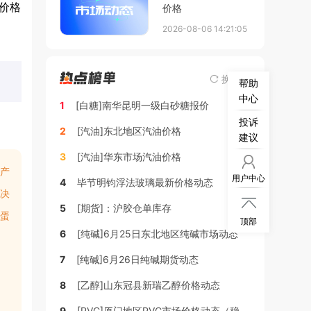
蛋价格
价格
2026-08-06 14:21:05
换一换
帮助
中心
1
[白糖]南华昆明一级白砂糖报价
投诉
2
[汽油]东北地区汽油价格
建议
3
[汽油]华东市场汽油价格
产
用户中心
4
毕节明钧浮法玻璃最新价格动态
决

5
[期货]：沪胶仓单库存
蛋
顶部
6
[纯碱]6月25日东北地区纯碱市场动态
7
[纯碱]6月26日纯碱期货动态
8
[乙醇]山东冠县新瑞乙醇价格动态
9
[PVC]厦门地区PVC市场价格动态（稳定）