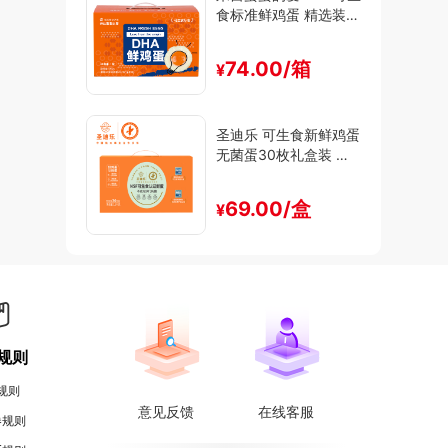
食标准鲜鸡蛋 精选装
（30枚/箱）
74.00/箱
¥
圣迪乐 可生食新鲜鸡蛋
无菌蛋30枚礼盒装 净
含量1.5kg
69.00/盒
¥
规则
规则
意见反馈
在线客服
券规则